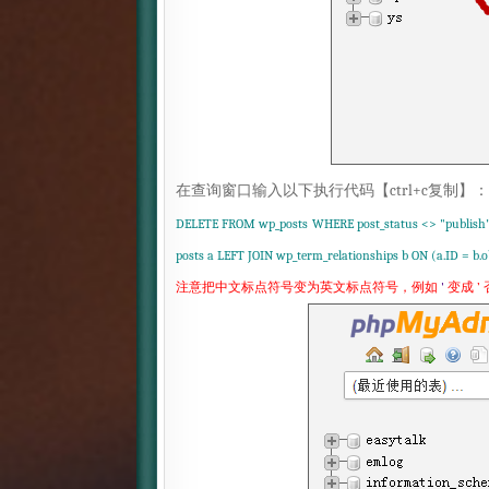
在查询窗口输入以下执行代码【ctrl+c复制】：
DELETE FROM wp_posts WHERE post_status <> "publish"
posts a LEFT JOIN wp_term_relationships b ON (a.ID = b.o
注意把中文标点符号变为英文标点符号，例如
'
变成 ’