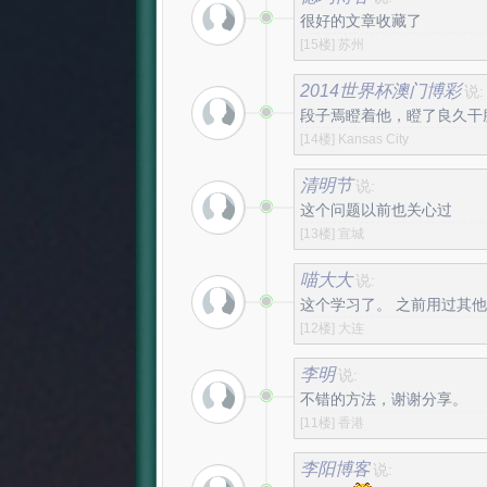
很好的文章收藏了
[15楼]
苏州
2014世界杯澳门博彩
说:
段子焉瞪着他，瞪了良久干
[14楼]
Kansas City
清明节
说:
这个问题以前也关心过
[13楼]
宣城
喵大大
说:
这个学习了。 之前用过其
[12楼]
大连
李明
说:
不错的方法，谢谢分享。
[11楼]
香港
李阳博客
说: