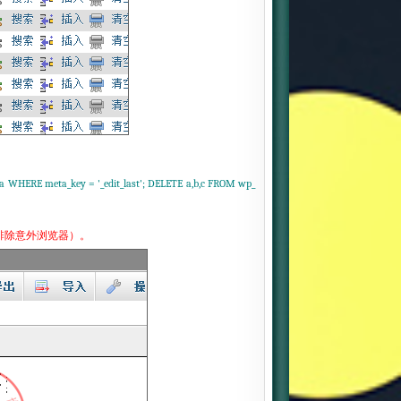
WHERE meta_key = '_edit_last'; DELETE a,b,c FROM wp_
排除意外浏览器）。