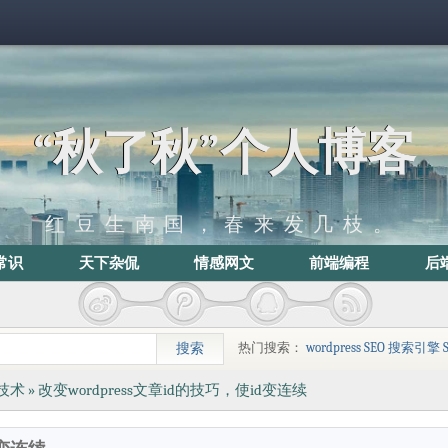
“秋了秋”个人博客
红豆生南国，春来发几枝。
常识
天下杂侃
情感网文
前端编程
后
热门搜索：
wordpress
SEO
搜索引擎
技术
» 改变wordpress文章id的技巧，使id变连续