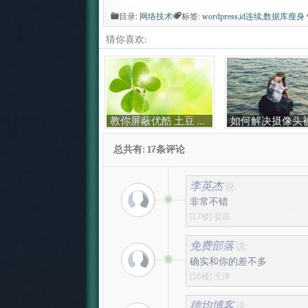
目录:
网络技术
标签:
wordpress
,
id连续
,
数据库瘦身
猜你喜欢:
教你屏蔽优酷 土豆 百度 奇艺 新浪等视频网站广告揭秘
总共有: 17条评论
李英杰
说:
非常不错
[17楼]
娄底
免费部落
说:
确实和你的差不多
[16楼]
天津
德均博客
说: