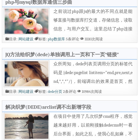
php与mysql数据库通信三步曲
来。虽然不能默认显示多个栏目下，但是
可以归属为多个栏目。使用副栏目增加归
之前说过php跟js的最大的不同点就是能
属分类： 虽然在副栏目勾选了多个栏
够直接与数据库打交道，存储信息，读取
目，但在这些栏目前台依然不会显示的。
信息，与用户交互。这里总结了php连接
下面我们来修改系统函数： 1....
数据库的比较全面和靠谱的三个步骤，简
目录:
网站建设
标签:
php数据库
5条评论
11110次阅读
称三步曲。主要包括： 1、php创建数据
JQ方法给织梦(dede)单独调用上一页和下一页“链接”
库与表； 2、php往数据库插入内容； 3、
php从数据库里面读取内容到前台显示出
众所周知，dede列表页调用分页的标签代
来； 首先是创建数据库和表： &lt;?php
码是{dede:pagelist listitem="end,pre,next,e
$servername = "localhost";//数据库主机
nd,*,*,*"/}，前端调出的效果是首页，然
$username = "root";//数...
后1，2，3，4，5，6最后末页，一句标签
目录:
网站建设
标签:
dede分页
2条评论
10984次阅读
就调出了一大堆代码，很显然自定义是非
解决织梦(DEDE)arclist调不出新增字段
常弱的，如果客户只要上一页和下一页的
呢，而且还要加修饰和美化，这个标签显
在项目中使用了几次织梦cms程序，感觉
然是行不通的。那么该如何？修改系统代
越来越好用，以前刚接触dedecms时一看
码，不会点php是不行的，后台一更新就
后台界面，如此之乱，使我心乱如麻，不