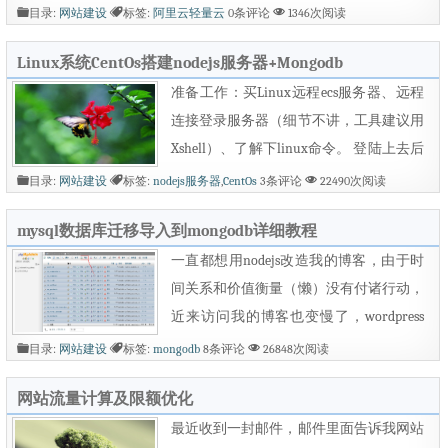
了，索性直接把服务器换了，改成香港的
目录:
网站建设
标签:
阿里云轻量云
0条评论
1346次阅读
服务器，供应商还是阿里云。不出意外的
Linux系统CentOs搭建nodejs服务器+Mongodb
话这个域名netbog.cn将会是永久性域名。
从建站开始兜兜转转换了有四五个域名，
准备工作：买Linux远程ecs服务器、远程
现在回想起来，之前的都是什么垃圾域
连接登录服务器（细节不讲，工具建议用
名。。现在这个域名很符合本站的特点，
Xshell）、了解下linux命令。 登陆上去后
简直就是完美契合，很幸运能...
把yun更新到最新版本 yum&nbsp;-y&nbs
目录:
网站建设
标签:
nodejs服务器
,
CentOs
3条评论
22490次阅读
p;update 对服务器上软件进行升级： yum
mysql数据库迁移导入到mongodb详细教程
&nbsp;-y&nbsp;groupinstall&nbsp;&quot;
Development&nbsp;Tools&quot; 开始安装
一直都想用nodejs改造我的博客，由于时
node.js，先进入/usr/src文件夹，这个文
间关系和价值衡量（懒）没有付诸行动，
件夹通常用来存放软件源代码： cd&nbs
近来访问我的博客也变慢了，wordpress
p;/usr/src 从node....
这开源框架着实臃肿，而且这是国外的产
目录:
网站建设
标签:
mongodb
8条评论
26848次阅读
品，引用了许多外部资源造成打开慢也就
网站流量计算及限额优化
理所当然了，咬牙切齿间心血来潮，打算
抛弃后端php框架用node原创一个网站出
最近收到一封邮件，邮件里面告诉我网站