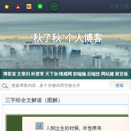
QQ
QQ
新
豆
登录
注册
空
好
浪
瓣
间
友
微
博
“秋了秋”个人博客
红豆生南国，春来发几枝。
博客首
文章归
科普常
天下杂
情感网
前端编
后端技
网站建
留言板
页
档
识
侃
文
程
术
设
热门搜索：
wordpress
SEO
搜索引擎
SEO优化
电脑
三字经全文解读（图解）