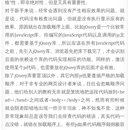
格”性，即非绝对性，但是又具有重要性。
对于新手来说，经常会遇到没有产生相应效果的问题。就
是说，代码没有检查出问题，但就是没有执行显示应有的
效果。原因就出在加载顺序上面。比如jQuery是一个比较常
用的JavaScript库。你编写的JavaScript代码以及调用的js文
件，都需要基于jQuery库，所以应该在所有JavaScript代码
之前，先引入jQuery库。浏览器先把库下载完了，才会识别
后面的依赖这个库的代码实现相应的功能。同样的，激活
使用某个js代码，也需要放在jQuery库的后面才会有效。
除了jQuery库要置顶以外，其它内部js也要遵循严格的加载
顺序，对于非专业的网页设计者来说，往往会忽略顺序问
题，他们给别人的教程无非就是笼统地把这段代码放到<he
ad></head>之间或者<body></body>之间，然而有些时候
就会阴差阳错地出现一些
异常现象
，神不知鬼不觉，这种
异常现象却总是误导我们去排查代码的错误，其实代码一
点没错，就错在加载顺序上。有些js如果代码顺序颠倒极容