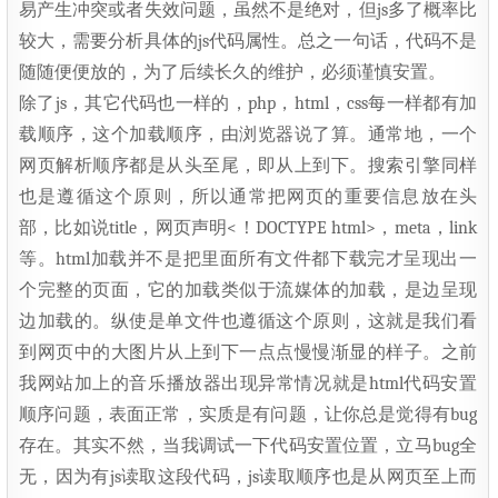
易产生冲突或者失效问题，虽然不是绝对，但js多了概率比
较大，需要分析具体的js代码属性。总之一句话，代码不是
随随便便放的，为了后续长久的维护，必须谨慎安置。
除了js，其它代码也一样的，php，html，css每一样都有加
载顺序，这个加载顺序，由浏览器说了算。通常地，一个
网页解析顺序都是从头至尾，即从上到下。搜索引擎同样
也是遵循这个原则，所以通常把网页的重要信息放在头
部，比如说title，网页声明<！DOCTYPE html>，meta，link
等。html加载并不是把里面所有文件都下载完才呈现出一
个完整的页面，它的加载类似于流媒体的加载，是边呈现
边加载的。纵使是单文件也遵循这个原则，这就是我们看
到网页中的大图片从上到下一点点慢慢渐显的样子。之前
我网站加上的音乐播放器出现异常情况就是html代码安置
顺序问题，表面正常，实质是有问题，让你总是觉得有bug
存在。其实不然，当我调试一下代码安置位置，立马bug全
无，因为有js读取这段代码，js读取顺序也是从网页至上而