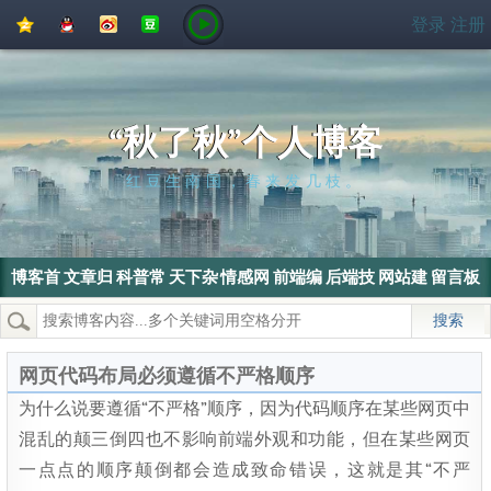
QQ
QQ
新
豆
登录
注册
空
好
浪
瓣
间
友
微
博
“秋了秋”个人博客
红豆生南国，春来发几枝。
博客首
文章归
科普常
天下杂
情感网
前端编
后端技
网站建
留言板
页
档
识
侃
文
程
术
设
热门搜索：
wordpress
SEO
搜索引擎
SEO优化
电脑
网页代码布局必须遵循不严格顺序
为什么说要遵循“不严格”顺序，因为代码顺序在某些网页中
混乱的颠三倒四也不影响前端外观和功能，但在某些网页
一点点的顺序颠倒都会造成致命错误，这就是其“不严