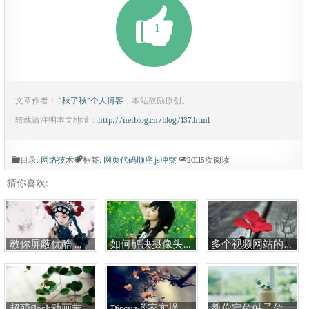
1
文章作者：
“秋了秋”个人博客
，本站鼓励原创。
转载请注明本文地址：
http://netblog.cn/blog/137.html
目录:
网络技术
标签:
网页代码顺序
,
js冲突
20115次阅读
猜你喜欢:
教你屏蔽优酷 土豆 百度 奇艺 新浪等视频网站广告揭秘
如何解决摄像头被占用的问题
多个视频网站的视频自动播放代码
超萌flash动画带声音素材大全
Discuz搬家实操，绝对真实有效，无缝操作
教你定位帖子位置，突破输入框的位置，真正的自定义显示