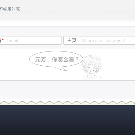
不够用的呢
箱
*
主页