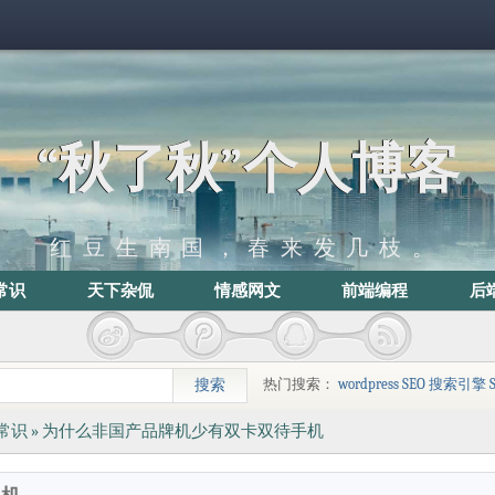
“秋了秋”个人博客
红豆生南国，春来发几枝。
常识
天下杂侃
情感网文
前端编程
后
热门搜索：
wordpress
SEO
搜索引擎
常识
» 为什么非国产品牌机少有双卡双待手机