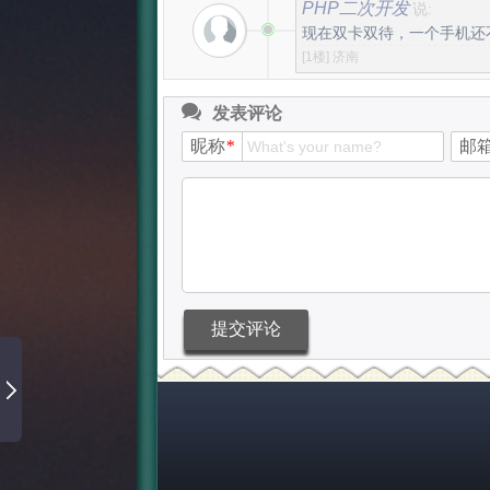
PHP二次开发
说:
现在双卡双待，一个手机还
[1楼]
济南
发表评论
昵称
*
邮
提交评论