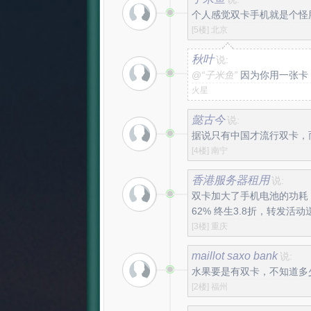
个人感觉双卡手机就是个怪
[5楼]
北京
秋叶
说:
@
“子米鱼”
因为你用一张卡
火星
懿古今
说:
据说只有中国才流行双卡，
[4楼]
南宁
香港服务器租用
说:
双卡加大了手机电池的功耗
62% 终生3.8折，转发活动送w
[3楼]
重庆
maillot saxo bank
说:
水果要是有双卡，不知道多
[2楼]
福州