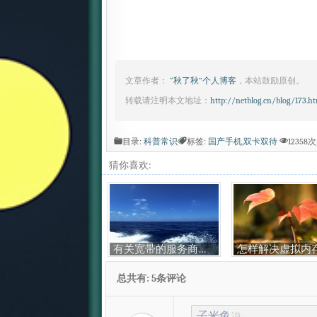
文章作者：
“秋了秋”个人博客
，本站鼓励原创。
转载请注明本文地址：
http://netblog.cn/blog/173.h
目录:
科普常识
标签:
国产手机
,
双卡双待
12358
猜你喜欢:
有关宽带的服务商的常识
总共有: 5条评论
子米鱼
说: