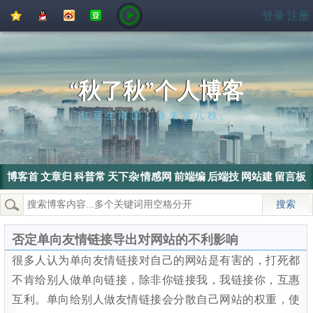
QQ
QQ
新
豆
登录
注册
空
好
浪
瓣
间
友
微
博
“秋了秋”个人博客
红豆生南国，春来发几枝。
博客首
文章归
科普常
天下杂
情感网
前端编
后端技
网站建
留言板
页
档
识
侃
文
程
术
设
热门搜索：
wordpress
SEO
搜索引擎
SEO优化
电脑
否定单向友情链接导出对网站的不利影响
很多人认为单向友情链接对自己的网站是有害的，打死都
不肯给别人做单向链接，除非你链接我，我链接你，互惠
互利。单向给别人做友情链接会分散自己网站的权重，使