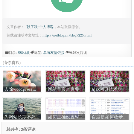
文章作者：
“秋了秋”个人博客
，本站鼓励原创。
转载请注明本文地址：
http://netblog.cn/blog/225.html
目录:
SEO优化
标签:
单向友情链接
9676次阅读
猜你喜欢:
去除wordpress评论日期时间上的超链接
网站首页是否要加Canonical标签问题
Ajax网页技术对网站SEO无影响
为网站长期不死不活谋活路
如何正确设置Wordpress的伪静态
百度是如何收录跻身前50名的关键词
总共有: 2条评论