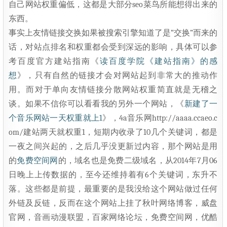
自己网站权重偏低，这都是大部分seo菜鸟所能想得出来的
东西。
事实上友情链接交换如果被搜索引擎知道了是“交换”而来的
话，对站点排名和权重都会受到深远的影响，具体可以参
考百度官方建站指南《
读百度学院《建站指南》的感
想
》，只有自然的链接才会对网站起到非常大的推动作
用。而对于单向友情链接分散网站权重简直就是无稽之
谈。如果不信你可以看看我的另外一个网站，《
新建了一
个音乐网站一天权重就上1
》，4a音乐网http://aaaa.ccaeo.c
om/建站两天就权重1，短期内收录了10几个关键词，都是
一夜之间兴起的，之后几乎没更新过内容，那个网站是用
的
免费空间网
的，域名也是免费二级域名，从2014年7月06
日晚上上传数据的，至今还维持着有6个关键词，东升不
落。这些都是前提，最重要的是我没给这个网站做过任何
外链及反链，反而在这个网站上挂了秋叶网络博客，威盘
官网，音画动漫联盟，百家网络论坛，免费空间网，优酷