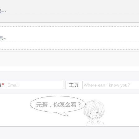
~~
思~
箱
*
主页