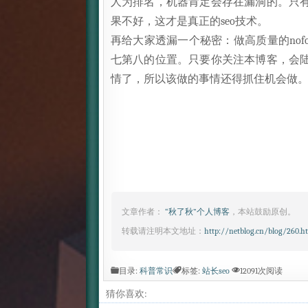
人为排名，机器肯定会存在漏洞的。只
果不好，这才是真正的seo技术。
再给大家透漏一个秘密：做高质量的nofo
七第八的位置。只要你关注本博客，会
情了，所以该做的事情还得抓住机会做。
文章作者：
“秋了秋”个人博客
，本站鼓励原创。
转载请注明本文地址：
http://netblog.cn/blog/260.h
目录:
科普常识
标签:
站长seo
12091次阅读
猜你喜欢: