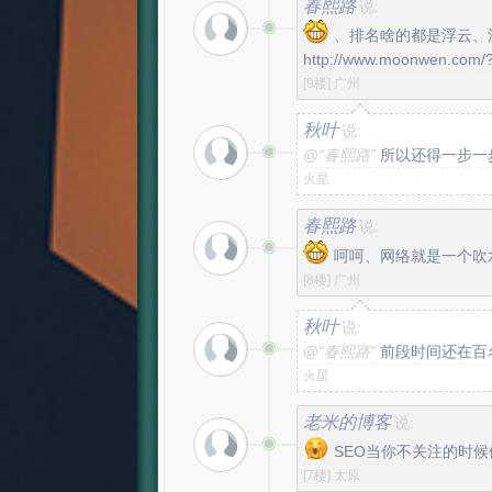
春熙路
说:
、排名啥的都是浮云、
http://www.moonwen.com/
[9楼]
广州
秋叶
说:
@
“春熙路”
所以还得一步一
火星
春熙路
说:
呵呵、网络就是一个吹
[8楼]
广州
秋叶
说:
@
“春熙路”
前段时间还在百
火星
老米的博客
说:
SEO当你不关注的时候
[7楼]
太原