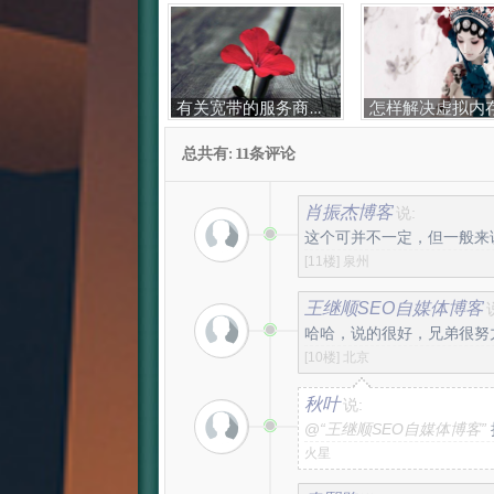
有关宽带的服务商的常识
总共有: 11条评论
肖振杰博客
说:
这个可并不一定，但一般来
[11楼]
泉州
王继顺SEO自媒体博客
哈哈，说的很好，兄弟很努
[10楼]
北京
秋叶
说:
@
“王继顺SEO自媒体博客”
火星