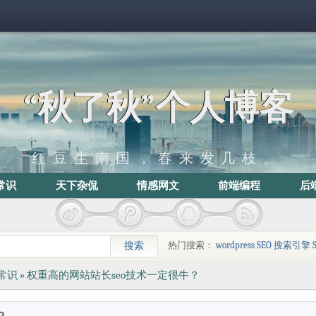
“秋了秋”个人博客
红豆生南国，春来发几枝。
常识
天下杂侃
情感网文
前端编程
后
热门搜索：
wordpress
SEO
搜索引擎
常识
» 权重高的网站站长seo技术一定很牛？