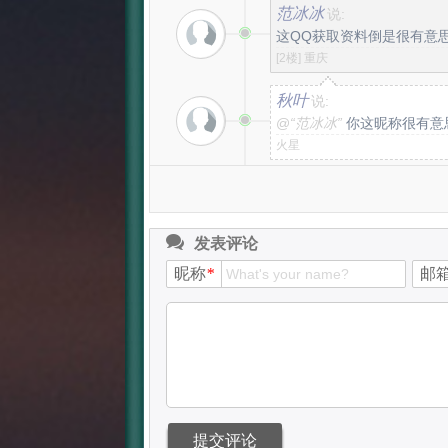
范冰冰
说:
这QQ获取资料倒是很有意思
[2楼]
重庆
秋叶
说:
@
“范冰冰”
你这昵称很有意
火星
发表评论
昵称
*
邮
提交评论