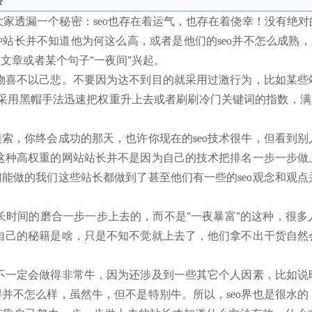
？
大家透漏一个秘密：seo也存在着运气，也存在着侥幸！没有绝
站长并不知道他为何这么高，或者是他们的seo并不怎么成熟
文章或者某个句子“一夜间”兴起。
以物喜不以己悲。不要因为达不到目的就采用过激行为，比如某
采用黑帽手法迅速把权重升上去或者刷刷冷门关键词的指数，满足下
索，你终会成功的那天，也许你现在的seo技术很牛，但看到
些这种高权重的网站站长并不是因为自己的技术把排名一步一步
能做的我们这些站长都做到了甚至他们有一些的seo观念和观
要长时间的磨合一步一步上去的，而不是“一夜暴富”的这种，很
道自己的秘籍是啥，只是不知不觉就上去了，他们拿不出干货自
也不一定会做得非常牛，因为还涉及到一些其它个人因素，比如
并不怎么样，虽然牛，但不是特别牛。所以，seo界也是很水