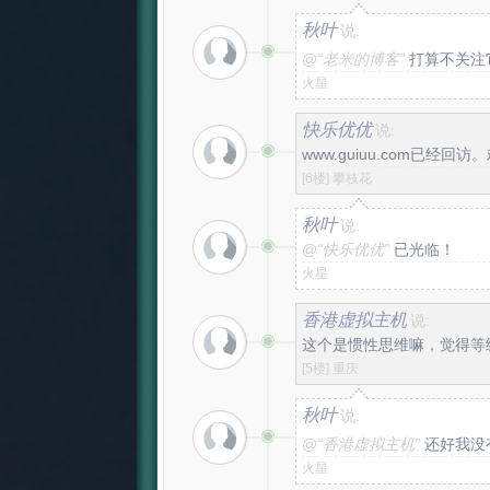
秋叶
说:
@
“老米的博客”
打算不关注
火星
快乐优优
说:
www.guiuu.com已经回
[6楼]
攀枝花
秋叶
说:
@
“快乐优优”
已光临！
火星
香港虚拟主机
说:
这个是惯性思维嘛，觉得等
[5楼]
重庆
秋叶
说:
@
“香港虚拟主机”
还好我没
火星