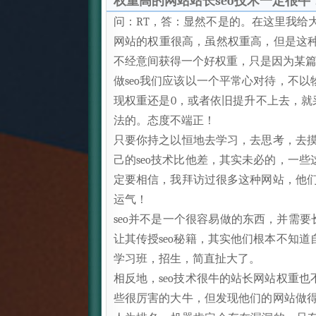
权重高的网站站长seo技术一定很牛
问：RT，答：显然不是的。在这里我给
网站的权重很高，虽然权重高，但是这种
不经意间获得一个好权重，只是因为某篇
做seo我们应该以一个平常心对待，不
现权重还是0，或者依旧提升不上去，就
法的。态度不端正！
只要你持之以恒地去学习，去思考，去摸
己的seo技术比他差，其实未必的，一
定要相信，我拜访过很多这种网站，他们
运气！
seo并不是一个很容易做的东西，并需
让其传授seo秘籍，其实他们根本不知
学习班，招生，简直扯大了。
相反地，seo技术很牛的站长网站权重
些很厉害的大牛，但发现他们的网站做得