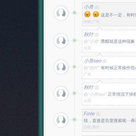
小兽
说:
这是不一定，有时
[4楼]
广州
秋叶
说:
@
“小兽”
黑帽就是这种现象
火星
小兽seo
说:
@
“秋叶”
有时候正常操作也
广州
秋叶
说:
@
“小兽seo”
正常情况下掉
火星
Finle
说:
哇，直接是百度搜索呢···
[3楼]
重庆