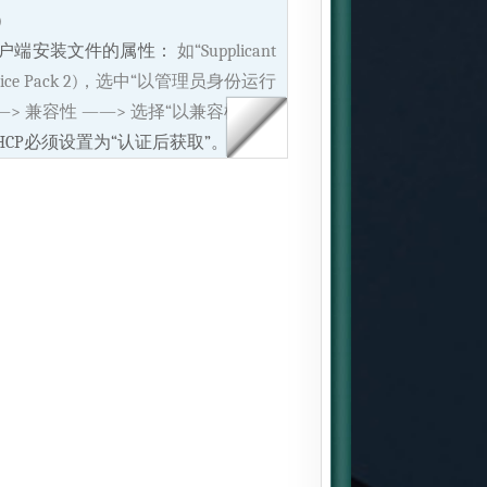
）
置客户端安装文件的属性：
如“Supplicant
rvice Pack 2)，选中“以管理员身份运行
—> 兼容性 ——> 选择“以兼容模式运
HCP必须设置为“认证后获取”。