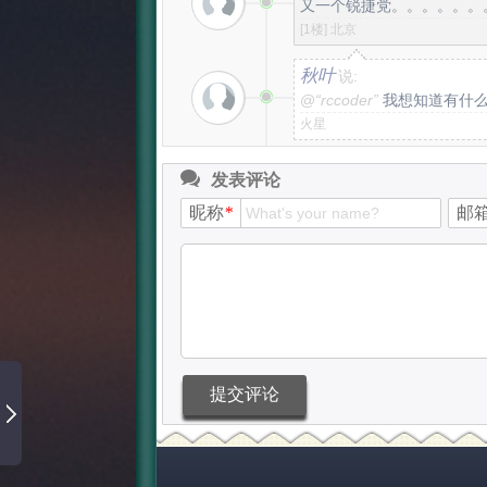
又一个锐捷党。。。。。。。。。
[1楼]
北京
秋叶
说:
@
“rccoder”
我想知道有什
火星
发表评论
昵称
*
邮
提交评论