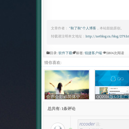
文章作者：
“秋了秋”个人博客
，本站鼓励原创。
转载请注明本文地址：
http://netblog.cn/blog/279.h
目录:
软件下载
标签:
锐捷客户端
11804次阅读
猜你喜欢:
会声会影x5简体中文免费下载
总共有: 1条评论
rccoder
说: