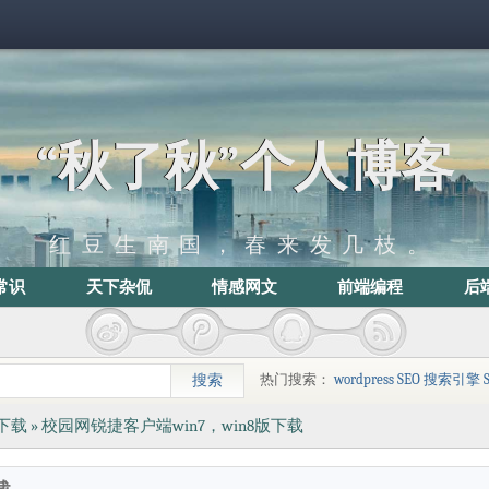
“秋了秋”个人博客
红豆生南国，春来发几枝。
常识
天下杂侃
情感网文
前端编程
后
热门搜索：
wordpress
SEO
搜索引擎
下载
» 校园网锐捷客户端win7，win8版下载