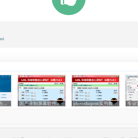
tml
QQ2014版6.0去广告显ip绿化版下载
国产录制屏幕软件（破解版），VS屏幕录像专家
photoshopcs6实用教程发放-从进阶到高级教程下载