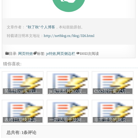
文章作者：
“秋了秋”个人博客
，本站鼓励原创。
转载请注明本文地址：
http://netblog.cn/blog/326.html
目录:
网页特效
标签:
js特效
,
网页侧边栏
10013次阅读
猜你喜欢:
简洁纯css实现Lightbox特效
js实现图片360度旋转特效
CSS3荷叶窗式切换的幻灯片特效
表格日期快捷选择填充器特效
一款适用于放网站侧边栏的特效日历
非常漂亮的网页秒表计时器
总共有: 1条评论