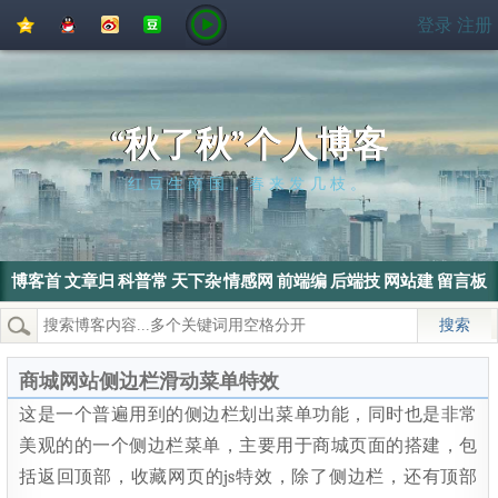
QQ
QQ
新
豆
登录
注册
空
好
浪
瓣
间
友
微
博
“秋了秋”个人博客
红豆生南国，春来发几枝。
博客首
文章归
科普常
天下杂
情感网
前端编
后端技
网站建
留言板
页
档
识
侃
文
程
术
设
热门搜索：
wordpress
SEO
搜索引擎
SEO优化
电脑
商城网站侧边栏滑动菜单特效
这是一个普遍用到的侧边栏划出菜单功能，同时也是非常
美观的的一个侧边栏菜单，主要用于商城页面的搭建，包
括返回顶部，收藏网页的js特效，除了侧边栏，还有顶部