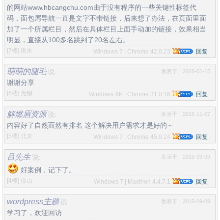
的网站www.hbcangchu.com由于没有程序的一些关键性标签代
码，面包屑导航一直是文字不带链接，后来想了办法，在页面里面
加了一个所属栏目，然后在具体栏目上面手动加的链接，效果相当
明显，直接从100多名跳到了20名左右。
[7楼]
衡水
Windows 7 | Chrome 42.0.23
回复
萌萌的腿毛
说:
发表于：2016-01-15
谢谢分享
[6楼]
无锡
Windows XP | Chrome 31.0.16
回复
解燃眉资源
说:
发表于：2015-11-07
内容好了自然而然有排名 这个解决用户需求才是好的～
[5楼]
北京
Windows 7 | Chrome 45.0.24
回复
吕先生
说:
发表于：2015-09-09
好案例，记下了。
[4楼]
佛山
Windows 7 | Maxthon 4.4.7.1
回复
wordpress主题
说:
发表于：2015-09-09
学习了，欢迎回访