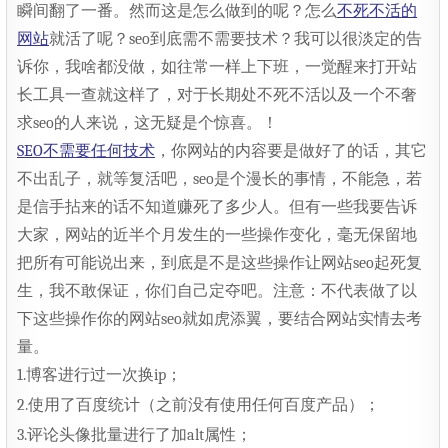
瞬间翻了一番。然而这是怎么做到的呢？怎么
不死不活的
网站
就活了呢？seo到底需不需要技术？我可以很淡定的告
诉你，我啥都没做，如往常一样上下班，一觉醒来打开站
长工具一查就这样了，对于长期处不死不活以及一个不奢
求seo的人来说，这无疑是个惊喜。！
SEO不需要任何技术
，你网站的内容要是做好了的话，其它
不出乱子，就等复活吧，seo是个漫长的事情，不能急，若
是信手拈来的话不知道赚死了多少人。但有一些我要告诉
大家，网站的近半个月发生的一些操作变化，毫无保留地
把所有可能说出来，到底是不是这些操作让网站seo起死复
生，我不敢保证，你们自己定夺吧。注意：不代表做了以
下这些操作你的网站seo就如虎添翼，要结合网站实情去考
量。
1.博客进行过一次换ip；
2.使用了百度统计（之前没有使用任何百度产品）；
3.评论头像批量进行了加alt属性；