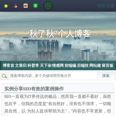
QQ
QQ
新
豆
登录
注册
空
好
浪
瓣
间
友
微
博
“秋了秋”个人博客
红豆生南国，春来发几枝。
博客首
文章归
科普常
天下杂
情感网
前端编
后端技
网站建
留言板
页
档
识
侃
文
程
术
设
热门搜索：
wordpress
SEO
搜索引擎
SEO优化
电脑
实例分享SEO有效的案例操作
SEO一直视为IT界传说的极品，然而我一直都不看好，虽然
也在乎，但我的态度是“有自然好，没有也不强求，一切顺
其自然，以 为别人提供帮助为主”，“内容也不常更新，但