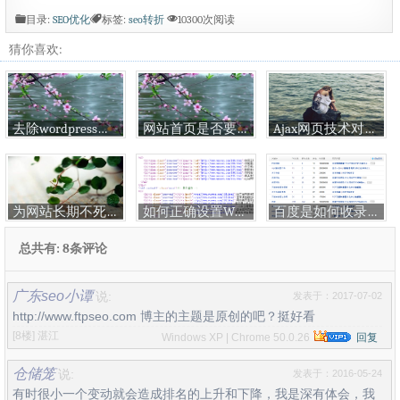
目录:
SEO优化
标签:
seo转折
10300次阅读
猜你喜欢:
去除wordpress评论日期时间上的超链接
网站首页是否要加Canonical标签问题
Ajax网页技术对网站SEO无影响
为网站长期不死不活谋活路
如何正确设置Wordpress的伪静态
百度是如何收录跻身前50名的关键词
总共有: 8条评论
广东seo小谭
说:
发表于：2017-07-02
http://www.ftpseo.com 博主的主题是原创的吧？挺好看
[8楼]
湛江
Windows XP | Chrome 50.0.26
回复
仓储笼
说:
发表于：2016-05-24
有时很小一个变动就会造成排名的上升和下降，我是深有体会，我