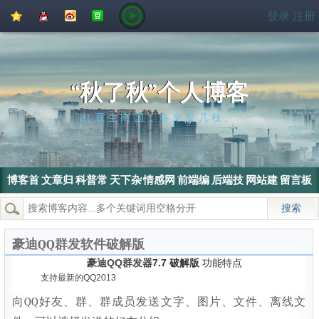
QQ
QQ
新
豆
登录
注册
空
好
浪
瓣
间
友
微
博
“秋了秋”个人博客
红豆生南国，春来发几枝。
博客首
文章归
科普常
天下杂
情感网
前端编
后端技
网站建
留言板
页
档
识
侃
文
程
术
设
热门搜索：
wordpress
SEO
搜索引擎
SEO优化
电脑
豪迪QQ群发软件破解版
豪迪QQ群发器
7.7
破解版
功能特点
支持最新的QQ2013
向QQ好友、群、群成员发送文字、图片、文件、离线文