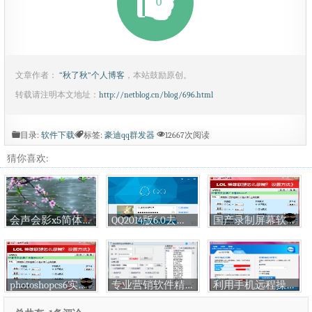
0
文章作者：
“秋了秋”个人博客
，本站鼓励原创。
转载请注明本文地址：
http://netblog.cn/blog/696.html
目录:
软件下载
标签:
豪迪qq群发器
12667次阅读
猜你喜欢:
会声会影x5简体中文免费下载
QQ2014版6.0去广告显ip绿化版下载
国产录制屏幕软件（破解版），VS屏幕录像专家
photoshopcs6实用教程发放-从进阶到高级教程下载
专业营销软件精准QQ号邮箱号采集器 一对一营销破解版下载
利用手机远程操作你的电脑