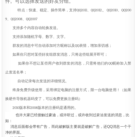
件。可以选择发送的好友分组。
、
特点：快速、稳定、操作简单，支持QQ2011、QQ2012
QQ2010、QQ200
9、QQ2008、QQ2007
支持多个内容自动轮换发送。
支持添加随机字母、数字、文字。
群发的消息中可自动添加对方昵称以及QQ表情，增加亲切感；
如果你只想对某些好友组群发消息，只将这些组展开即可；
如果你不想让某些用户收到群发的消息，只需将他们的QQ昵称加入禁
止发送名单；
自动记录每次发送的详细情况。
终身免费升级使用，采用绑定电脑的注册方式，限一台电脑使用！（如果
换硬件导致机器码变了，可以免费更换注册码）
2010版本和2008版本的注册码是通用的。
也许大家已经接触过豪迪，或许听过，或许收到过
豪迪
发送的消息，比
如：
消息后面都会带有广告，而此破解版主要就是破解广告，还QQ消息一个干
净的界面。