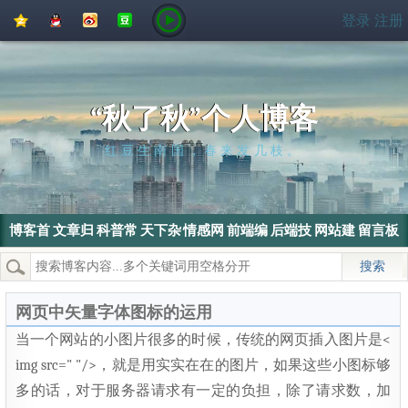
QQ
QQ
新
豆
登录
注册
空
好
浪
瓣
间
友
微
博
“秋了秋”个人博客
红豆生南国，春来发几枝。
博客首
文章归
科普常
天下杂
情感网
前端编
后端技
网站建
留言板
页
档
识
侃
文
程
术
设
热门搜索：
wordpress
SEO
搜索引擎
SEO优化
电脑
网页中矢量字体图标的运用
当一个网站的小图片很多的时候，传统的网页插入图片是<
img src=" "/>，就是用实实在在的图片，如果这些小图标够
多的话，对于服务器请求有一定的负担，除了请求数，加