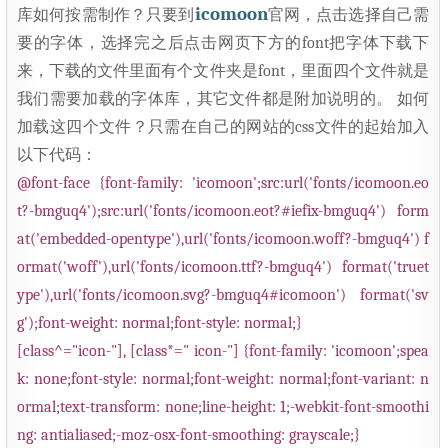
icomoon
库如何按需制作？只要到
官网，点击选择自己需
要的字体，选择完之后点击网页下方的font把字体下载下
来，下载的文件里面有个文件夹是font，里面四个文件就是
我们需要加载的字体库，其它文件都是附加说明的。 如何
加载这四个文件？只需在自己的网站的css文件的起始加入
以下代码：
@font-face {
font-family: 'icomoon';
src:url('fonts/icomoon.eo
t?-bmguq4');
src:url('fonts/icomoon.eot?#iefix-bmguq4') form
at('embedded-opentype'),
url('fonts/icomoon.woff?-bmguq4') f
ormat('woff'),
url('fonts/icomoon.ttf?-bmguq4') format('truet
ype'),
url('fonts/icomoon.svg?-bmguq4#icomoon') format('sv
g');
font-weight: normal;
font-style: normal;
}
[class^="icon-"], [class*=" icon-"] {
font-family: 'icomoon';
spea
k: none;
font-style: normal;
font-weight: normal;
font-variant: n
ormal;
text-transform: none;
line-height: 1;
-webkit-font-smoothi
ng: antialiased;
-moz-osx-font-smoothing: grayscale;
}