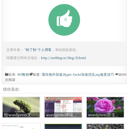
0
文章作者：
“秋了秋”个人博客
，本站鼓励原创。
转载请注明本文地址：
http://netblog.cn/blog/31.html
目录:
WP教程
标签:
缓存插件加速
,
Hyper Cache加速优化
,
wp速度技巧
18294
次阅读
猜你喜欢:
给wordpress文章标题添加置顶等标签说明
wordpress评论一键通，一键填写评论信息
wordpress原生态分页添加第一页和最后一页