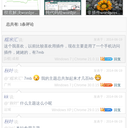
彻底解决wordpress首页分页，文章分页，评论分页标题重复
纯代码给wordpress制作二级多级菜单特效
非插件wordpress后台默认编辑器增添功能
总共有: 1条评论
糯米汇
说:
发表于：2014-06-19
这个我喜欢，以前比较喜欢用插件，现在主要是用了一个手机访问
插件，姥姥的，有7mb
[1楼]
成都
Windows 7 | Chrome 21.0.11
回复
秋叶
说:
发表于：2014-06-19
@
“糯米汇”
7mb
我的主题总共加起来才几百kb
广州
Windows 7 | Chrome 30.0.15
回复
kk
说:
发表于：2014-06-19
@
“秋叶”
什么主题这么小呢
运城
Windows XP | Chrome 29.0.15
回复
秋叶
说:
发表于：2014-06-19