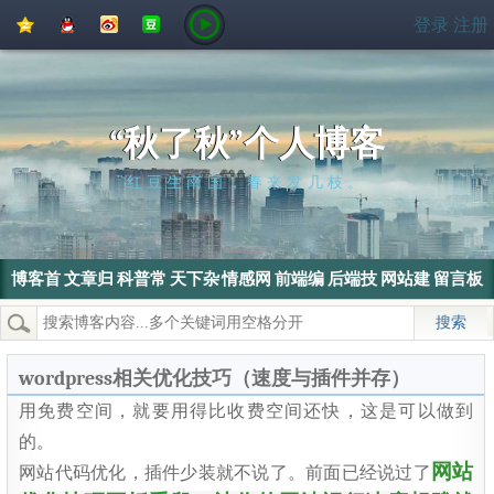
QQ
QQ
新
豆
登录
注册
空
好
浪
瓣
间
友
微
博
“秋了秋”个人博客
红豆生南国，春来发几枝。
博客首
文章归
科普常
天下杂
情感网
前端编
后端技
网站建
留言板
页
档
识
侃
文
程
术
设
热门搜索：
wordpress
SEO
搜索引擎
SEO优化
电脑
wordpress相关优化技巧（速度与插件并存）
用免费空间，就要用得比收费空间还快，这是可以做到
的。
网站
网站代码优化，插件少装就不说了。前面已经说过了