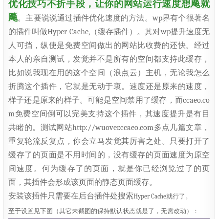
优化技巧不折手段，让你的网站运行速度想飚就
飚
。主要说说通过插件优化速度的方法。wp界有个很著名
的插件叫做Hyper Cache,（缓存插件）。其对wp提升速度无
人可挡，纵使是免费空间做出的网站比收费的还快。经过
本人的亲自测试，发觉并不是所有的空间都支持此缓存，
比如说我现在用的这个空间（浪点云）主机，无论我怎么
折腾这个插件，它就是无动于衷。速度还是原来的速度，
样子还是原来的样子。可能是空间禁用了缓存，而
ccaeo.co
m
免费空间倒可以完美支持这个插件，其
速度提升
是有目
共睹的。测试网站
http://wuover.ccaeo.com
多点几篇文章，
重复轮流反复点，你会立马发觉其厉害之处。只要打开了
缓存了的页面是不用时间的，没有缓存的页面速度为原空
间速度。何为缓存了的页面，就是你已经浏览过了的页
面，其插件会形成该页面的静态页面缓存。
安装该插件只需要在后台插件处搜索
Hyper Cache就行了。
至于设置见下图（其它未截图的保持默认状态就是了，无需改动）：