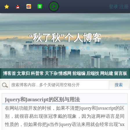
QQ
QQ
新
豆
登录
注册
空
好
浪
瓣
间
友
微
博
“秋了秋”个人博客
红豆生南国，春来发几枝。
博客首
文章归
科普常
天下杂
情感网
前端编
后端技
网站建
留言板
页
档
识
侃
文
程
术
设
热门搜索：
wordpress
SEO
搜索引擎
SEO优化
电脑
Jquery和Javascript的区别与用法
在网站功能开发的时候，如果不清楚Jquery和Javascript的区
别，就很容易出现张冠李戴的现象，因为这两种语言是同
性质的，但如果你把js当作Jquery语法来用就会经常出现“xx