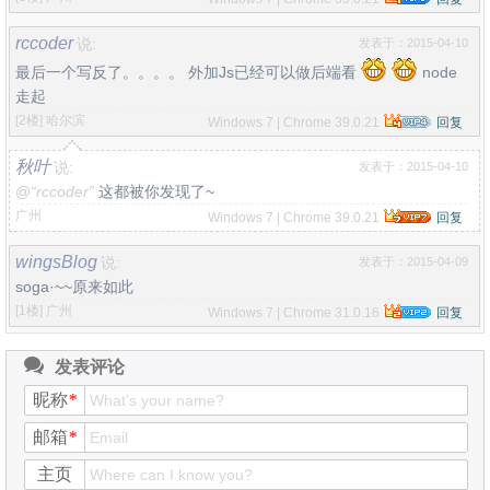
rccoder
说:
发表于：2015-04-10
最后一个写反了。。。。 外加Js已经可以做后端看
node
走起
[2楼]
哈尔滨
Windows 7 | Chrome 39.0.21
回复
秋叶
说:
发表于：2015-04-10
@
“rccoder”
这都被你发现了~
广州
Windows 7 | Chrome 39.0.21
回复
wingsBlog
说:
发表于：2015-04-09
soga·~~原来如此
[1楼]
广州
Windows 7 | Chrome 31.0.16
回复
发表评论
昵称
*
邮箱
*
主页