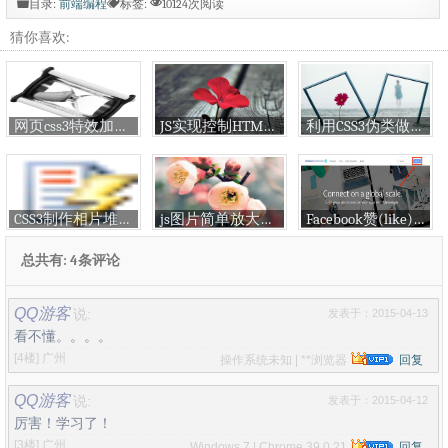
目录:
前端编程
标签:
10124次阅读
猜你喜欢:
网页css3特效加载动画和图片大全
JS实现控制HTML5背景音乐播放暂停
利用CSS3伪类做3D按钮
CSS3制作相片堆叠的效果
js图片简单放大缩小功能
Facebook赞(like)与分享(share)sdk接口使用与回调
总共有: 4条评论
QQ游客
说:
发表于：2015-04-13
看不懂。。。。
[4楼]
广州
操作系统未知 | **浏览器
回复
QQ游客
说:
发表于：2015-04-12
厉害！学习了！
[3楼]
广州
Windows 7 | Chrome 39.0.21
回复