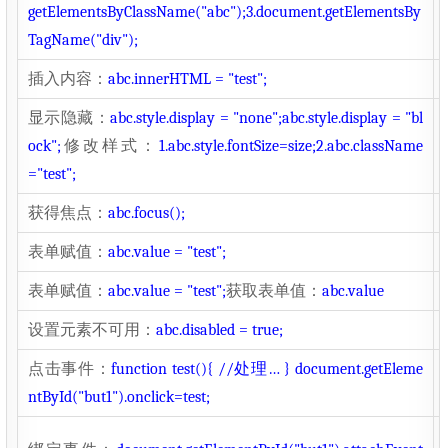
getElementsByClassName("abc");
3.document.getElementsBy
TagName("div");
插入内容：
abc.innerHTML = "test";
显示隐藏：
abc.style.display = "none";
abc.style.display = "bl
ock";
修改样式：
1.abc.style.fontSize=size;
2.abc.className
="test";
获得焦点：
abc.focus();
表单赋值：
abc.value = "test";
表单赋值：
abc.value = "test";
获取表单值：
abc.value
设置元素不可用：
abc.disabled = true;
点击事件：
function test(){ //处理… } document.getEleme
ntById("but1").onclick=test;