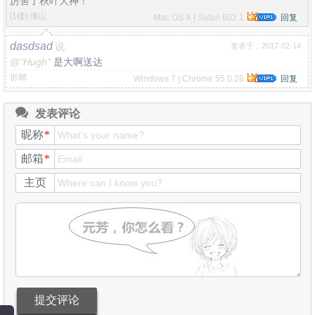
厉害了秋叶大神！
[1楼]
佛山
Mac OS X | Safari 602.1
回复
dasdsad
说:
发表于：2017-02-14
@
“Hugh”
是大啊送达
邯郸
Windows 7 | Chrome 55.0.28
回复
发表评论
昵称
*
邮箱
*
主页
提交评论