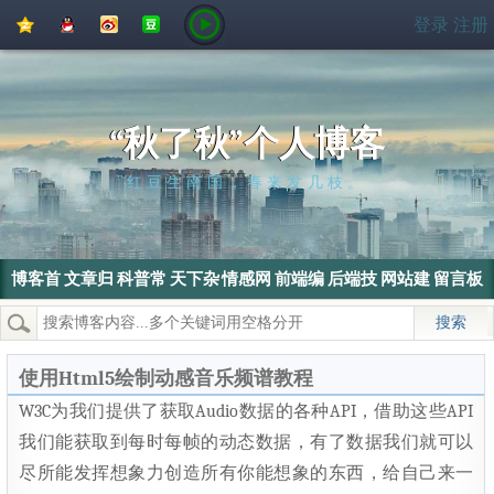
QQ
QQ
新
豆
登录
注册
空
好
浪
瓣
间
友
微
博
“秋了秋”个人博客
红豆生南国，春来发几枝。
博客首
文章归
科普常
天下杂
情感网
前端编
后端技
网站建
留言板
页
档
识
侃
文
程
术
设
热门搜索：
wordpress
SEO
搜索引擎
SEO优化
电脑
使用Html5绘制动感音乐频谱教程
W3C为我们提供了获取Audio数据的各种API，借助这些API
我们能获取到每时每帧的动态数据，有了数据我们就可以
尽所能发挥想象力创造所有你能想象的东西，给自己来一