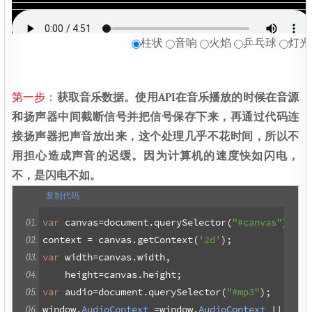
柱状
音响
火焰
乒乓球
灯光
第一步
：
获取音乐数据。使用API在音乐播放的时候在音源
和扬声器中间截断信号并把信号保存下来，再通过代码连
接扬声器把声音放出来，这个处理几乎不花时间，所以不
用担心造成声音的迟缓。因为计算机的速度快如闪电，
不，是闪电不如。
复制代码
var
 canvas
=
document
.
querySelector
(
"#canvas"
),
context 
=
 canvas
.
getContext
(
'2d'
);
var
 width
=
canvas
.
width
,
    height
=
canvas
.
height
;
var
 audio
=
document
.
querySelector
(
"#mp3"
);
window
.
AudioContext
=
window
.
AudioContext
||
 wind