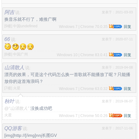
阿吉
说:
发表于：2021-03-03
换音乐就不行了，难推广啊
[9楼]
中国undefined
Windows 7 | Chrome 70.0.35
回复
66
说:
发表于：2020-07-11
[8楼]
中国广州
Windows 10 | Chrome 83.0.41
回复
山清散人
说:
发表于：2019-04-08
漂亮的效果，可是这个代码怎么换一首歌就不能播放了呢？只能播
放你的这首海浪吗？
[7楼]
火星
Windows 7 | Chrome 63.0.32
回复
秋叶
说:
发表于：2019-06-07
@
“山清散人”
没换成功吧
火星
Windows 7 | Chrome 50.0.26
回复
QQ游客
说:
发表于：2017-11-06
[img]http://[/img]nnj长图GV