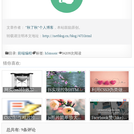
文章作者：
“秋了秋”个人博客
，本站鼓励原创。
转载请注明本文地址：
http://netblog.cn/blog/473.html
目录:
前端编程
标签:
h5music
14209次阅读
猜你喜欢:
网页css3特效加载动画和图片大全
JS实现控制HTML5背景音乐播放暂停
利用CSS3伪类做3D按钮
CSS3制作相片堆叠的效果
js图片简单放大缩小功能
Facebook赞(like)与分享(share)sdk接口使用与回调
总共有: 9条评论