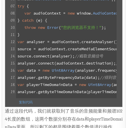
try
{
var
 audioContext 
=
new
 window
.
AudioContext
();
}
catch
(
e
)
{
throw
new
Error
(
"您的浏览器不支持！"
);
}
var
 analyser 
=
 audioContext
.
createAnalyser
(),
source 
=
 audioContext
.
createMediaElementSource
(
a
source
.
connect
(
analyser
);
//截取音频信号
analyser
.
connect
(
audioContext
.
destination
);
//声
var
 data 
=
new
Uint8Array
(
analyser
.
frequencyBinC
analyser
.
getByteFrequencyData
(
data
);
//得到音频能
var
 playerTimeDomainData 
=
new
Uint8Array
(
analys
analyser
.
getByteTimeDomainData
(
playerTimeDomainD
复制代码
通过这段代码，我们就获取到了音乐的音频能量和频谱102
4长度的数组，这两个数据分别存在data和playerTimeDomai
nData里面，所以剩下的都是围绕着两个数值进行操作。