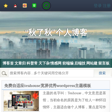
QQ
QQ
新
豆
登录
注册
空
好
浪
瓣
间
友
微
博
“秋了秋”个人博客
红豆生南国，春来发几枝。
博客首
文章归
科普常
天下杂
情感网
前端编
后端技
网站建
留言板
页
档
识
侃
文
程
术
设
热门搜索：
wordpress
SEO
搜索引擎
SEO优化
电脑
免费自适应teahouse宽屏优秀wordpress主题模板
主题的名字叫：Teahouse，中文意思是茶
馆，当初命名的原因是为了给人一种怀旧
情怀，主题适合做个人博客，重点是写作