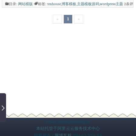
和阅读。 基本功能包括。Html5+Css3、相
目录:
网站模版
标签:
teahouse
,
博客模板
,
主题模板源码
,
wordpress主题
2条评
论
17375次阅读
应式设计、Retina设计、内置FontAwesom
«
1
»
e字体图标、内置Icomoon自定义字体图
标、加载进度条、Ajax文章喜欢按钮、Aj
ax评论回复... 基本结构包括。文章类型有
三种：标准、状态、相册。页面类型有三
种：默认、留言、存档。...
Email:admin@netblog.cn
本站托管于阿里云云服务技术中心
版权所有©
网博客栈
2014.6.1-2026.8.6