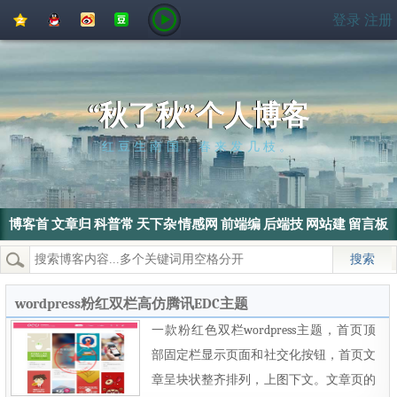
QQ
QQ
新
豆
登录
注册
空
好
浪
瓣
间
友
微
博
“秋了秋”个人博客
红豆生南国，春来发几枝。
博客首
文章归
科普常
天下杂
情感网
前端编
后端技
网站建
留言板
页
档
识
侃
文
程
术
设
热门搜索：
wordpress
SEO
搜索引擎
SEO优化
电脑
wordpress粉红双栏高仿腾讯EDC主题
一款粉红色双栏wordpress主题，首页顶
部固定栏显示页面和社交化按钮，首页文
章呈块状整齐排列，上图下文。文章页的