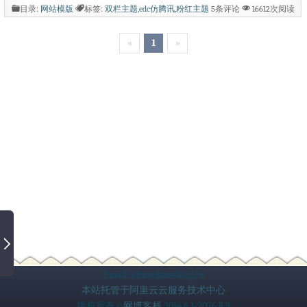
侧边栏包括页面，搜索，近期文章，近期
目录:
网站模版
标签:
双栏主题
,
edc仿腾讯
,
粉红主题
5条评论
16612次阅读
评论，文章归档，分类目录以及站点功
«
1
»
能。是一款适用于摄影图片分享的wordpr
ess主题。感觉是不是很漂亮的样子呢，
赶紧下载吧~ [dd]http://pan.baidu.com/
s/1gdHyWoV[/dd]...
Email:admin@netblog.cn
本站托管于阿里云云服务技术中心
版权所有©
网博客栈
2014.6.1-2026.8.9