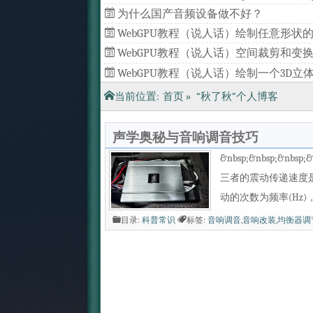
为什么国产音频设备做不好？
WebGPU教程（说人话）绘制任意形状的
形（一）
WebGPU教程（说人话）空间裁剪和变
（四）
WebGPU教程（说人话）绘制一个3D立
（三）
WebGPU教程（说人话）批量绘制几何
当前位置:
首页
»
“秋了秋”个人博客
（二）
声学奥秘与音响调音技巧
&nbsp;&nbsp;&
三者的震动传递速度是
动的次数为频率(Hz)
目录:
科普常识
标签:
音响调音
,
音响改装
,
均衡器调