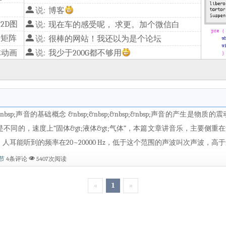
说:
博客
2D图
说:
现在车的感受呢， 求更。加个微信白
换矩阵
说:
很棒的网站！我还以为是个论坛
体动画
说:
我少于200G都不够用
图形
说:
一张5元电信,另一张物流卡,10块钱50G,15块100G
nbsp;&nbsp;声音的基础概念 &nbsp;&nbsp;&nbsp;&nbsp;声音
不同的，速度上“固体&gt;液体&gt;气体”，本篇文章讲音乐，主要侧
，人耳能听到的频率在20~20000 Hz，低于这个范围的声波叫次声波，高于
节
4条评论
5407次阅读
«
1
»