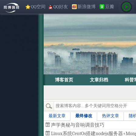
QQ空间
QQ好友
新浪微博
豆瓣
博客首页
文章归档
科普
最新文章
最终修改
热评文章
随
声学奥秘与音响调音技巧
Linux系统CentOs搭建nodejs服务器+Mong