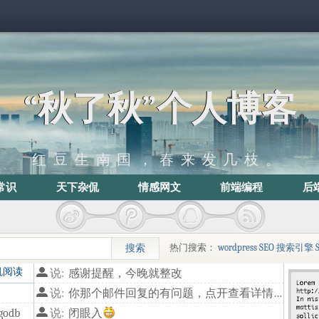
“秋了秋”个人博客
红豆生南国，春来发几枝。
常识
天下杂侃
情感网文
前端编程
后
热门搜索：
wordpress
SEO
搜索引擎
机阅读
说:
感谢提醒，今晚就整改
说:
你那个邮件回复的有问题，点开查看详情，链接是**/514.html，代码输出有问题，估计后面换到blog目录里面了
odb
说:
闭眼入