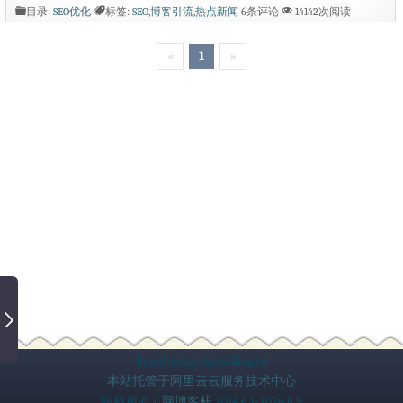
首要就是越早越好，因为热点很多新闻站
目录:
SEO优化
标签:
SEO
,
博客引流
,
热点新闻
6条评论
14142次阅读
都会在讨论，而且他们获取的信息也是非
«
1
»
常及时，非常专业。你要如何竞争过他
们，首先要做到信息的及时获取，及时发
布，及时让搜索引擎收录，当然内容也要
充实过得去，具备了这几点，你的网站将
会在短期内权重上升非常快，...
Email:admin@netblog.cn
本站托管于阿里云云服务技术中心
版权所有©
网博客栈
2014.6.1-2026.8.9