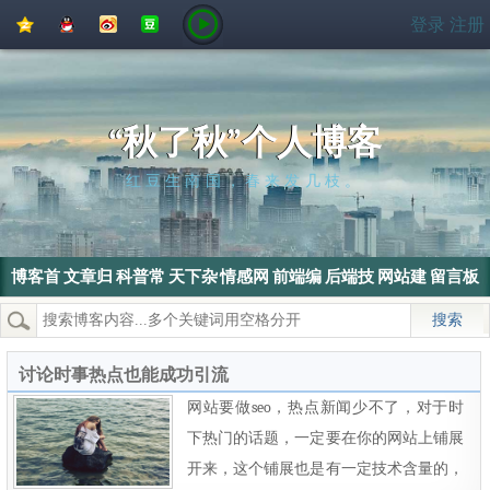
QQ
QQ
新
豆
登录
注册
空
好
浪
瓣
间
友
微
博
“秋了秋”个人博客
红豆生南国，春来发几枝。
博客首
文章归
科普常
天下杂
情感网
前端编
后端技
网站建
留言板
页
档
识
侃
文
程
术
设
热门搜索：
wordpress
SEO
搜索引擎
SEO优化
电脑
讨论时事热点也能成功引流
网站要做seo，热点新闻少不了，对于时
下热门的话题，一定要在你的网站上铺展
开来，这个铺展也是有一定技术含量的，