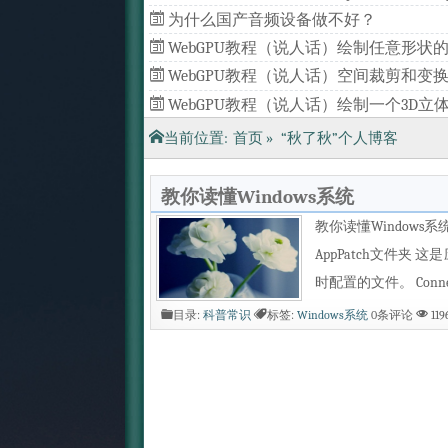
为什么国产音频设备做不好？
WebGPU教程（说人话）绘制任意形状的
形（一）
WebGPU教程（说人话）空间裁剪和变
（四）
WebGPU教程（说人话）绘制一个3D立
（三）
WebGPU教程（说人话）批量绘制几何
当前位置:
首页
»
“秋了秋”个人博客
（二）
教你读懂Windows系统
教你读懂Windows系统&
AppPatch文件
时配置的文件。 Conne
目录:
科普常识
标签:
Windows系统
0条评论
11