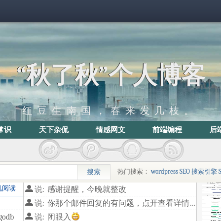
“秋了秋”个人博客
红豆生南国，春来发几枝。
常识
天下杂侃
情感网文
前端编程
后
热门搜索：
wordpress
SEO
搜索引擎
机阅读
说:
感谢提醒，今晚就整改
说:
你那个邮件回复的有问题，点开查看详情，链接是**/514.html，代码输出有问题，估计后面换到blog目录里面了
odb
说:
闭眼入