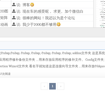
说:
博客
2D图
说:
现在车的感受呢， 求更。加个微信白
换矩阵
说:
很棒的网站！我还以为是个论坛
体动画
说:
我少于200G都不够用
图形
说:
一张5元电信,另一张物流卡,10块钱50G,15块100G
nbsp;&nbsp; &nbsp; &nbsp; &nbsp; &nbsp; &nbsp; add
夹 这是应用程序修补备份文件夹，用来存放应用程序的修补文件。 Config
ction Wizard文件夹 看名字就知道这是连接向导文件夹，用来存放&ldquo;Int
967次阅读
«
1
»