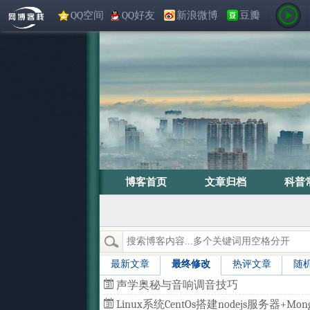
QQ空间
QQ好友
新浪微博
豆瓣
博客首页
文章归档
科普
最新文章
最终修改
热评文章
随
声学奥秘与音响调音技巧
Linux系统CentOs搭建nodejs服务器+Mong