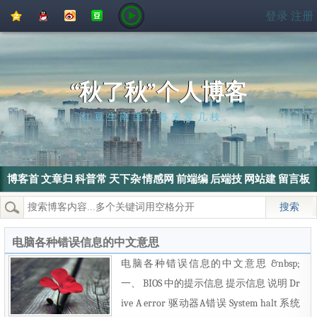
QQ
QQ
新
豆
登录
注册
空
好
浪
瓣
间
友
微
博
“秋了秋”个人博客
红豆生南国，春来发几枝。
博客首
文章归
科普常
天下杂
情感网
前端编
后端技
网站建
留言板
页
档
识
侃
文
程
术
设
热门搜索：
wordpress
SEO
搜索引擎
SEO优化
电脑
电脑各种错误信息的中文意思
电脑各种错误信息的中文意思 &nbsp;
一、 BIOS 中的提示信息 提示信息 说明 Dr
ive A error 驱动器A错误 System halt 系统