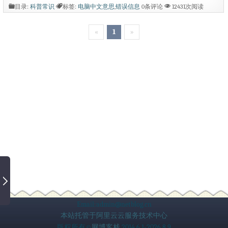
挂起 Keyboard controller error 键盘控制
目录:
科普常识
标签:
电脑中文意思
,
错误信息
0条评论
12431次阅读
器错误 Keyboard error or no keyboard pres
«
1
»
ent 键盘错误或者键盘不存在 BIOS ROM c
hecksum error BIOS ROM 校验错误 Single
hardisk cable fail 当硬盘使用Cable选项时
硬盘安装位置不正确 FDD Controller Fai...
Email:admin@netblog.cn
本站托管于阿里云云服务技术中心
版权所有©
网博客栈
2014.6.1-2026.8.9