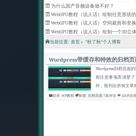
为什么国产音频设备做不好？
WebGPU教程（说人话）绘制任意形状的
形（一）
WebGPU教程（说人话）空间裁剪和变
（四）
WebGPU教程（说人话）绘制一个3D立
（三）
WebGPU教程（说人话）批量绘制几何
当前位置:
首页
»
“秋了秋”个人博客
（二）
Wordpress带缓存和特效的归档
Wordpress归
和注意事项弄清楚了
作，陈列出所有文章
目录:
WP教程
标签:
归档页面
7条评论
12519次