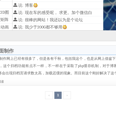
说:
博客
2D图
说:
现在车的感受呢， 求更。加个微信白
换矩阵
说:
很棒的网站！我还以为是个论坛
体动画
说:
我少于200G都不够用
图形
说:
一张5元电信,另一张物流卡,10块钱50G,15块100G
页面制作
档页面的制作网上已经有很多了，但是各有千秋，包括我这个，也是从网上借
，这个归档功能有点不一样，不一样在于采取了php缓存机制，对于博
将会出现归档页请求数太高，加载迟缓的现象。而目前这个刚好解决了这个问
阅读
«
1
»