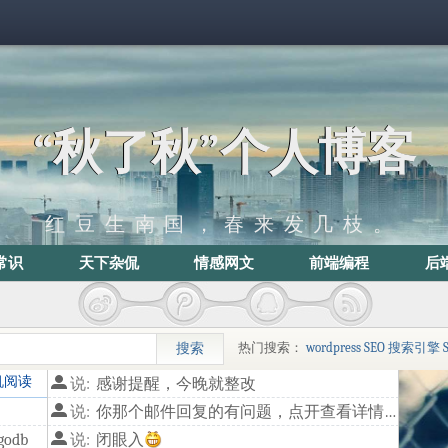
“秋了秋”个人博客
红豆生南国，春来发几枝。
常识
天下杂侃
情感网文
前端编程
后
热门搜索：
wordpress
SEO
搜索引擎
机阅读
说:
感谢提醒，今晚就整改
说:
你那个邮件回复的有问题，点开查看详情，链接是**/514.html，代码输出有问题，估计后面换到blog目录里面了
odb
说:
闭眼入