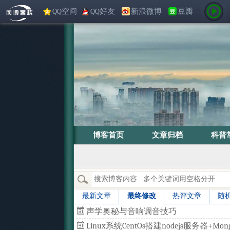
QQ空间
QQ好友
新浪微博
豆瓣
博客首页
文章归档
科普
最新文章
最终修改
热评文章
随
声学奥秘与音响调音技巧
Linux系统CentOs搭建nodejs服务器+Mong