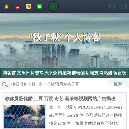
QQ
QQ
新
豆
登录
注册
空
好
浪
瓣
间
友
微
博
“秋了秋”个人博客
红豆生南国，春来发几枝。
博客首
文章归
科普常
天下杂
情感网
前端编
后端技
网站建
留言板
页
档
识
侃
文
程
术
设
热门搜索：
wordpress
SEO
搜索引擎
SEO优化
电脑
教你屏蔽优酷 土豆 百度 奇艺 新浪等视频网站广告揭秘
第一步：找到C:WINDOWSsystem32drivers
etc里面的hosts文件, 你可以按照这个路径
找到该文件，如果文件比较多不好找，