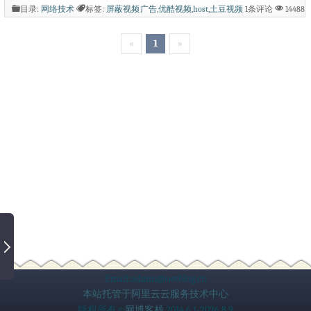
就在计算机里面的查找框输入 host 就可
目录:
网络技术
标签:
屏蔽视频广告
,
优酷视频
,
host
,
土豆视频
1条评论
14488
次阅读
以了，找到后双击打开， 选用记事本打
«
1
»
开。 添加如下代码： #优酷 127.0.0.1 atm.
youku.com 127.0.0.1 Fvid.atm.youku.com 12
7.0.0.1 html.atm.youku.com 127.0.0.1 valb.at
m.youku.com 127.0.0.1 valf.atm.youku.com
...
Email:admin@netblog.cn
本站托管于阿里云云服务技术中心
版权所有©
网博客栈
2014.6.1-2026.8.9