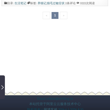
半就要说分离。我做每件事都会经过深思
目录:
生活笔记
标签:
养猫记
,
猫毛过敏症状
2条评论
3222次阅读
熟虑才会下手，包括养猫，当时买幼崽的
«
1
»
时候也想过很多问题，铲屎，生育，疫
苗，踩我被子怎么办？最关键的是能否养
一辈子，据说猫的寿命有二十年。最后我
都得到了肯定的答案（不是你先挂就是我
先挂），做了决定立马就亲自...
Email:admin@netblog.cn
本站托管于阿里云云服务技术中心
版权所有©
网博客栈
2014.6.1-2026.8.10