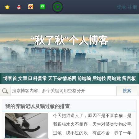
QQ
QQ
新
豆
登录
注册
空
好
浪
瓣
间
友
微
博
“秋了秋”个人博客
红豆生南国，春来发几枝。
博客首
文章归
科普常
天下杂
情感网
前端编
后端技
网站建
留言板
页
档
识
侃
文
程
术
设
热门搜索：
wordpress
SEO
搜索引擎
SEO优化
电脑
我的养猫记以及猫过敏的排查
今天把猫送人了，原因不是不喜欢猫，是
我跟猫水火不相容，天生对某类动物皮毛
过敏，绕不过的坎，有点不舍，养了一年