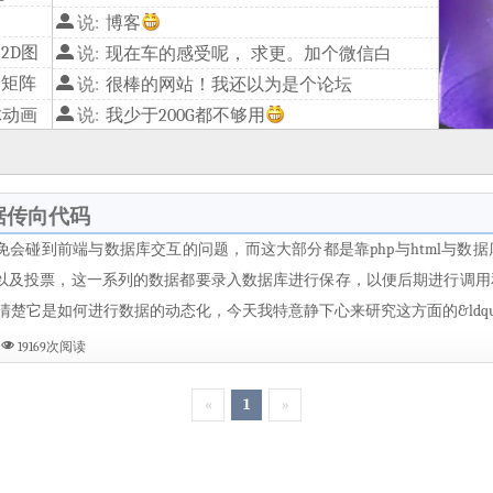
说:
博客
2D图
说:
现在车的感受呢， 求更。加个微信白
换矩阵
说:
很棒的网站！我还以为是个论坛
体动画
说:
我少于200G都不够用
图形
说:
一张5元电信,另一张物流卡,10块钱50G,15块100G
数据传向代码
免会碰到前端与数据库交互的问题，而这大部分都是靠php与html与数
以及投票，这一系列的数据都要录入数据库进行保存，以便后期进行调用
楚它是如何进行数据的动态化，今天我特意静下心来研究这方面的&ldquo;奥秘
19169次阅读
«
1
»