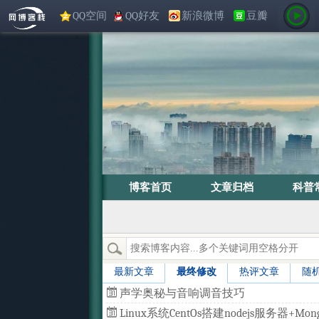
QQ空间
QQ好友
新浪微博
豆瓣
博客首页
文章归档
科普
最新文章
最终修改
热评文章
随
声学奥秘与音响调音技巧
Linux系统CentOs搭建nodejs服务器+Mong