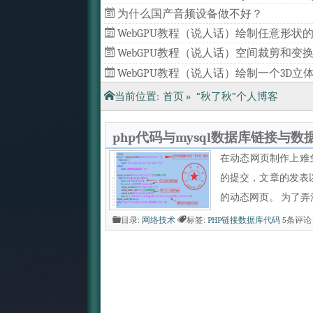
为什么国产音频设备做不好？
WebGPU教程（说人话）绘制任意形状的
形（一）
WebGPU教程（说人话）空间裁剪和变
（四）
WebGPU教程（说人话）绘制一个3D立
（三）
WebGPU教程（说人话）批量绘制几何
当前位置:
首页
»
“秋了秋”个人博客
（二）
php代码与mysql数据库链接与
在动态网页制作上难
的提交，文章的发表
的动态网页。 为了弄清
目录:
网络技术
标签:
PHP链接数据库代码
5条评论