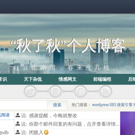
“秋了秋”个人博客
红豆生南国，春来发几枝。
常识
天下杂侃
情感网文
前端编程
后
热门搜索：
wordpress
SEO
搜索引擎
机阅读
说:
感谢提醒，今晚就整改
说:
你那个邮件回复的有问题，点开查看详情，链接是**/514.html，代码输出有问题，估计后面换到blog目录里面了
odb
说:
闭眼入