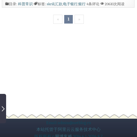
创建Skrill可将过去繁复的支付程序，逐
目录:
科普常识
标签:
skrill
,
汇款
,
电子银行
,
银行
4条评论
20610次阅读
渐简化与改善，同时为全球性使用提供便
«
1
»
利条件。 skrill(moneybookers)究竟是什
么？ skrill (moneybookers)是一款能让您
安全即时地通过电子邮件发送及接收汇款
的工具。你可以使用您信用卡汇款，将钱
汇入或转出你的银行账...
Email:admin@netblog.cn
本站托管于阿里云云服务技术中心
版权所有©
网博客栈
2014.6.1-2026.8.7