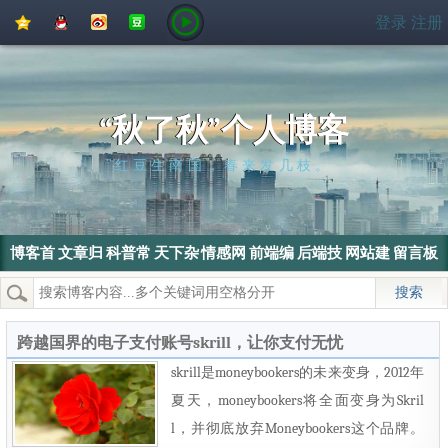
QQ
QQ
新
豆
登录
注册
空
好
浪
瓣
间
友
微
博
“秋了秋”个人博客
红豆生南国，春来发几枝。
博客首
文章归
科普常
天下杂
情感网
前端编
后端技
网站建
留言板
页
档
识
侃
文
程
术
设
热门搜索：
wordpress
SEO
搜索引擎
SEO优化
电脑
跨越国界的电子支付账号skrill，让你支付无忧
skrill是moneybookers的未来变身，2012年
夏天，moneybookers将全面变身为Skril
l，并彻底放弃Moneybookers这个品牌。